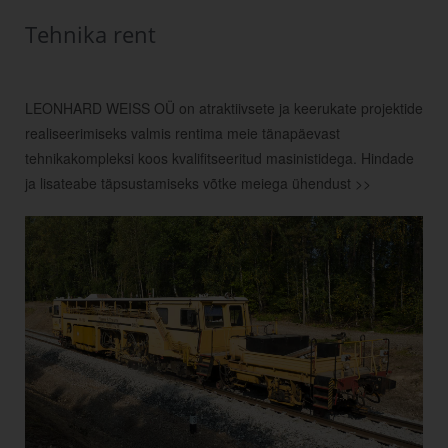
Tehnika rent
LEONHARD WEISS OÜ on atraktiivsete ja keerukate projektide
realiseerimiseks valmis rentima meie tänapäevast
tehnikakompleksi koos kvalifitseeritud masinistidega. Hindade
ja lisateabe täpsustamiseks võtke
meiega ühendust >>