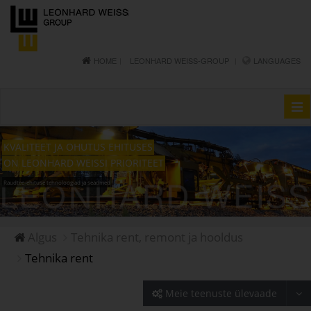
HOME
LEONHARD WEISS-GROUP
LANGUAGES
Togg
navi
KVALITEET JA OHUTUS EHITUSES
ON LEONHARD WEISSI PRIORITEET
Raudtee-ehituse tehnoloogiad ja seadmed
Algus
Tehnika rent, remont ja hooldus
Tehnika rent
T
Meie teenuste ülevaade