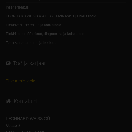
Inseneriehitus
LEONHARD WEISS VIATER / Teede ehitus ja korrashoid
Elektrivõrkude ehitus ja korrashoid
Elektrilised mõõtmised, diagnostika ja katsetused
Tehnika rent, remont ja hooldus
Töö ja karjäär
Tule meile tööle
Kontaktid
LEONHARD WEISS OÜ
Vesse 8
11415 Tallinn - Eesti