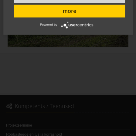
more
Powered by
Kompetents / Teenused
Projekteerimine
Rööbasteede ehitus ja korrashoid